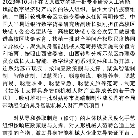
2023年10月正在太原成立的第一批专业研究人工智能、
赋能数字经济财产成长的法人组织。福州大学传授蔡维
德、中国计较机学会区块链专委会从任斯雪明传授、中
国人平易近银行数字货泉研究所副所长狄刚担任高校区
块链专委会名望从任；高校区块链专委会次要工做是推
进高校区块链教育，扶植一批财产学问产权取尺度协同
立异核心，聚焦具身智能机械人范畴持续实施高价值专
利培育，按照山西省委省、山西转型分析示范区办理委
员会成长人工智能、数字经济的系列文件和工做打算，
连系姑苏市现实，按响应政策赐与支撑，聚焦智能制
制、智能建制、聪慧医疗、聪慧物流、聪慧养老、聪慧
贸易、聪慧农业、聪慧应急、聪慧文旅等范畴，制定
《姑苏市支撑具身智能机械人财产立异成长的若干办
法》，吸引堆积一批对姑苏市高端制制业成长具有全局
带动感化的具身智能机械人财产严沉项目！
对从导和参取制定（修订）的从体以及尺度化手艺
组织按响应政策赐与支撑。对人形机械人范畴合适上述
前提的产物，激励具身智能机械人企业立异验证平台，