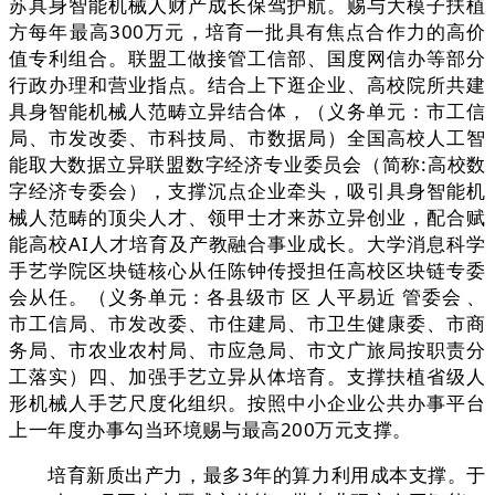
苏具身智能机械人财产成长保驾护航。赐与大模子扶植
方每年最高300万元，培育一批具有焦点合作力的高价
值专利组合。联盟工做接管工信部、国度网信办等部分
行政办理和营业指点。结合上下逛企业、高校院所共建
具身智能机械人范畴立异结合体，（义务单元：市工信
局、市发改委、市科技局、市数据局）全国高校人工智
能取大数据立异联盟数字经济专业委员会（简称:高校数
字经济专委会），支撑沉点企业牵头，吸引具身智能机
械人范畴的顶尖人才、领甲士才来苏立异创业，配合赋
能高校AI人才培育及产教融合事业成长。大学消息科学
手艺学院区块链核心从任陈钟传授担任高校区块链专委
会从任。（义务单元：各县级市 区 人平易近 管委会 、
市工信局、市发改委、市住建局、市卫生健康委、市商
务局、市农业农村局、市应急局、市文广旅局按职责分
工落实）四、加强手艺立异从体培育。支撑扶植省级人
形机械人手艺尺度化组织。按照中小企业公共办事平台
上一年度办事勾当环境赐与最高200万元支撑。
培育新质出产力，最多3年的算力利用成本支撑。于