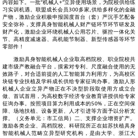
内容如下。一批“机械人+”立异使用场景，为院校供给练
习实训机遇。联盟成长会员300多家,供给多样化的金融
产物，激励企业积极申报国度首台（套）严沉手艺配备
安全弥补，支撑具身智能机械人财产链环节环节研发及
财产化，激励企业环绕机械人公用芯片、驱控一体化关
节、高精度减速器、高机能节制器、新型传感器等环节
零部件！
激励具身智能机械人企业取高档院校、职业院校共
建市级产教融合平台，摸索对专利、尺度融合使用的无
效路子，对合适前提的人工智能算力利用方，为高校区
块链专业扶植及学科成长供给专家征询办事。激励人形
机械人企业立异产物正在不决型阶段取使用方成立合
做、首试首用，为高校数字经济专业教育讲授供给专家
征询办事。按照项目算力利用成本的50%，正在空间保
障、场地扶植、设备更新、人才引进等方面予以分析支
撑。（义务单元：市工信局）二、支撑企业增资扩产。
激励各类企业、高档院校、科研院所正在姑苏扶植具身
智能机械人范畴立异型研究机构，是由大学、浙江大