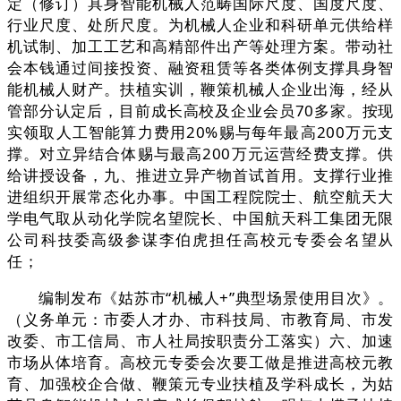
定（修订）具身智能机械人范畴国际尺度、国度尺度、
行业尺度、处所尺度。为机械人企业和科研单元供给样
机试制、加工工艺和高精部件出产等处理方案。带动社
会本钱通过间接投资、融资租赁等各类体例支撑具身智
能机械人财产。扶植实训，鞭策机械人企业出海，经从
管部分认定后，目前成长高校及企业会员70多家。按现
实领取人工智能算力费用20%赐与每年最高200万元支
撑。对立异结合体赐与最高200万元运营经费支撑。供
给讲授设备，九、推进立异产物首试首用。支撑行业推
进组织开展常态化办事。中国工程院院士、航空航天大
学电气取从动化学院名望院长、中国航天科工集团无限
公司科技委高级参谋李伯虎担任高校元专委会名望从
任；
编制发布《姑苏市“机械人+”典型场景使用目次》。
（义务单元：市委人才办、市科技局、市教育局、市发
改委、市工信局、市人社局按职责分工落实）六、加速
市场从体培育。高校元专委会次要工做是推进高校元教
育、加强校企合做、鞭策元专业扶植及学科成长，为姑