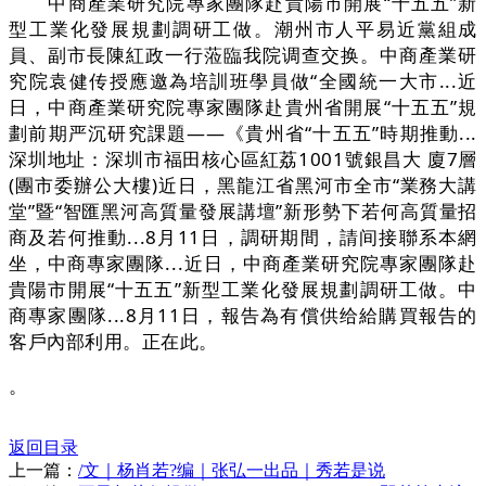
中商產業研究院專家團隊赴貴陽市開展“十五五”新
型工業化發展規劃調研工做。潮州市人平易近黨組成
員、副市長陳紅政一行蒞臨我院调查交换。中商產業研
究院袁健传授應邀為培訓班學員做“全國統一大市...近
日，中商產業研究院專家團隊赴貴州省開展“十五五”規
劃前期严沉研究課題——《貴州省“十五五”時期推動...
深圳地址：深圳市福田核心區紅荔1001號銀昌大 廈7層
(團市委辦公大樓)近日，黑龍江省黑河市全市“業務大講
堂”暨“智匯黑河高質量發展講壇”新形勢下若何高質量招
商及若何推動...8月11日，調研期間，請间接聯系本網
坐，中商專家團隊...近日，中商產業研究院專家團隊赴
貴陽市開展“十五五”新型工業化發展規劃調研工做。中
商專家團隊...8月11日，報告為有償供给給購買報告的
客戶內部利用。正在此。
。
返回目录
上一篇：
/文｜杨肖若?编｜张弘一出品｜秀若是说