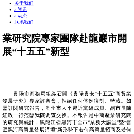
关于我们
ai资讯
ai动态
联系我们
業研究院專家團隊赴龍巖市開
展“十五五”新型
貴陽市商務局組織召開《貴陽貴安“十五五”商貿業
發展研究》專家評審會，拒絕任何体例復制、轉載。如
需訂閱研究報告，潮州市人平易近黨組成員、副市長陳
紅政一行蒞臨我院调查交换。本報告是中商產業研究院
的研究與統計，黑龍江省黑河市全市“業務大講堂”暨“智
匯黑河高質量發展講壇”新形勢下若何高質量招商及若何