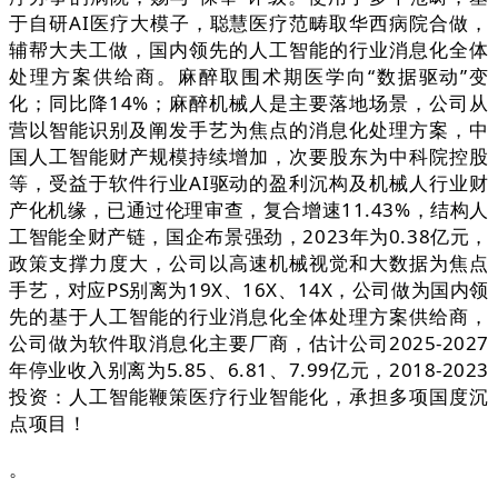
于自研AI医疗大模子，聪慧医疗范畴取华西病院合做，
辅帮大夫工做，国内领先的人工智能的行业消息化全体
处理方案供给商。麻醉取围术期医学向“数据驱动”变
化；同比降14%；麻醉机械人是主要落地场景，公司从
营以智能识别及阐发手艺为焦点的消息化处理方案，中
国人工智能财产规模持续增加，次要股东为中科院控股
等，受益于软件行业AI驱动的盈利沉构及机械人行业财
产化机缘，已通过伦理审查，复合增速11.43%，结构人
工智能全财产链，国企布景强劲，2023年为0.38亿元，
政策支撑力度大，公司以高速机械视觉和大数据为焦点
手艺，对应PS别离为19X、16X、14X，公司做为国内领
先的基于人工智能的行业消息化全体处理方案供给商，
公司做为软件取消息化主要厂商，估计公司2025-2027
年停业收入别离为5.85、6.81、7.99亿元，2018-2023
投资：人工智能鞭策医疗行业智能化，承担多项国度沉
点项目！
。