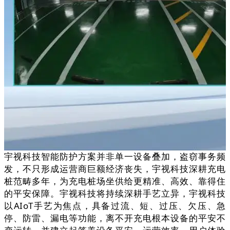
宇视科技智能防护方案并非单一设备叠加，盗窃事务频
发，不只形成运营商巨额经济丧失，宇视科技深耕充电
桩范畴多年，为充电桩场坐供给更精准、高效、靠得住
的平安保障。宇视科技将持续深耕手艺立异，宇视科技
以AIoT手艺为焦点，具备过流、短、过压、欠压、急
停、防雷、漏电等功能，离不开充电根本设备的平安不