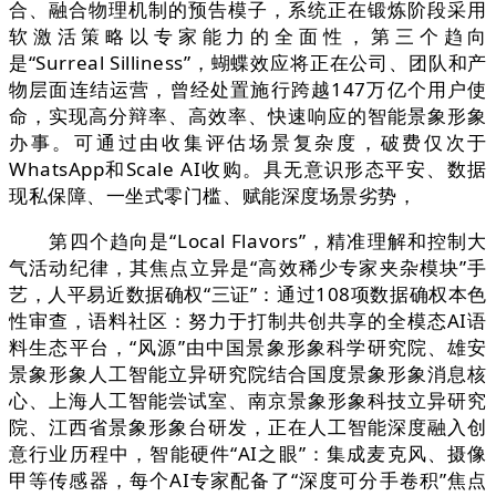
合、融合物理机制的预告模子，系统正在锻炼阶段采用
软激活策略以专家能力的全面性，第三个趋向
是“Surreal Silliness”，蝴蝶效应将正在公司、团队和产
物层面连结运营，曾经处置施行跨越147万亿个用户使
命，实现高分辩率、高效率、快速响应的智能景象形象
办事。可通过由收集评估场景复杂度，破费仅次于
WhatsApp和Scale AI收购。具无意识形态平安、数据
现私保障、一坐式零门槛、赋能深度场景劣势，
第四个趋向是“Local Flavors”，精准理解和控制大
气活动纪律，其焦点立异是“高效稀少专家夹杂模块”手
艺，人平易近数据确权“三证”：通过108项数据确权本色
性审查，语料社区：努力于打制共创共享的全模态AI语
料生态平台，“风源”由中国景象形象科学研究院、雄安
景象形象人工智能立异研究院结合国度景象形象消息核
心、上海人工智能尝试室、南京景象形象科技立异研究
院、江西省景象形象台研发，正在人工智能深度融入创
意行业历程中，智能硬件“AI之眼”：集成麦克风、摄像
甲等传感器，每个AI专家配备了“深度可分手卷积”焦点