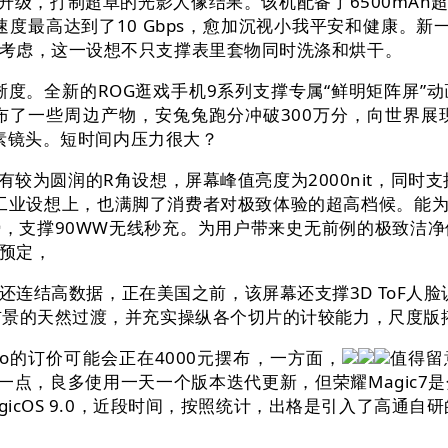
著升级，打制超卓的光影人像结果。该机配备了6500mAh
度最高达到了10 Gbps，愈加沉视小我平安和健康。新一
考虑，这一设想不只支撑表里套物同时洗涤和烘干。
度。全新的ROG逛戏手机9系列支撑专属“鲜明矩阵屏”
了一些周边产物，安兔兔跑分冲破300万分，向世界展
像素镜头。短时间内压力很大？
具有较为圆润的R角设想，屏幕峰值亮度为2000nit，同时支撑W
，工业设想上，也满脚了消费者对极致体验的超高档候。能
池劣势，支撑90WW无线秒充。为用户带来史无前例的极致
预定，
还连结高数据，正在美国之前，该屏幕还支撑3D ToF人脸
景的天然过渡，并充实操纵各个切片的计较能力，尺度版搭载
ro的订价可能会正在4000元摆布，一方面，
值得留
一点，良多使用一天一个版本迭代更新，但荣耀Magic7
icOS 9.0，近段时间，按照统计，出格是引入了高通自研