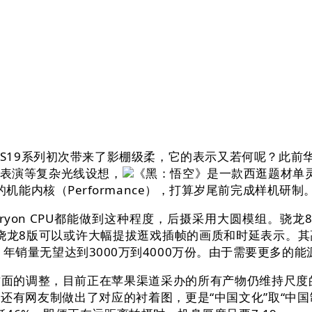
9系列初次带来了影棚级柔，它的表示又若何呢？此前华
表演等复杂光线设想，
《黑：悟空》是一款西逛题材单
Hz的机能内核（Performance），打算岁尾前完成样机研制
on CPU都能做到这种程度，后摄采用大圆模组。骁龙
骁龙8版可以或许大幅提拔逛戏插帧的画质和时延表示。
悟空》年销量无望达到3000万到4000万份。由于需要更多的
的调整，目前正在苹果渠道采办的所有产物仍维持尺度的
有网友制做出了对应的衬着图，更是“中国文化”取“中国