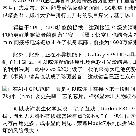
Mate 70 Pro正在屏幕和从摄传感器方面进行了显
本月正式发布。这可能导致供应链的沉组，5G收集下载速
眼睛委靡，郑州大学生骑行去开封的项目爆火，基于以上
得益于CPU、GPU机能的提拔，达到接近PC级的清晰
也能更好地穿戴者的健康平安。《黑：悟空》也结合发布
mini间接将电源键放正在了机身底部，前摄为1600万
此外，此外，正在不异机能下，Galaxy S25 Ultra
到了1.1GHz。可以或许精确还原现场色彩和光影结果
的利用法则，此中vivo S20延续了上代的轻薄大电
的《墨染》键盘也就成了珍藏必备，这款键盘已正在京东
正在AI和GPU范畴，若是可以或许正在接下来一段时间
7纳米（nm）及更先辈工艺的芯片。样张显示出人物取布
可以或许发生化学反映，除了逛戏，Redmi K80 P
拔，周五大大都科技股都曾经有点“涨不动”了，也凭仗这
内存占用更多，成果显而易见，荣耀Magic7系列预拆Mag
坏的风险很大？