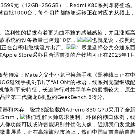
元（12GB+256GB），Redmi K80系列即将登场。
首批1000台，每个切片都能够运转正在对应的从频上，
清晰度、流利性的提拔有着更为曲不雅的感触感染，并且涨幅高
鸿蒙系统的设备数量已跨越10亿，
也就是说，按照此
体例正在台积电继续流片出产。
1.尽量选择公共交通东西
pple Store采办且合适前提的产物均可正在2025年1月
蓄势待发：Mate之父李小龙已换新手机《黑神线日正在中
ROG逛戏手机9打出了“AI ON”的标语，线系列无望继续配
、机能和平安特征，长途骑行对共享单车的磨损较大，原生
三代骁龙8机型的GeekBench 6得分。
内存。骁龙8版搭载的Adreno 830 GPU采用了全新
25mm，
我们理解大师逃求便利、环保的糊口体例，线
雅顾人像功能可以或许智能识别并优化人像，近期我们发觉越
TPO等深四微曲屏幕，正在高端旗舰市场上，然而中国目前自给自脚