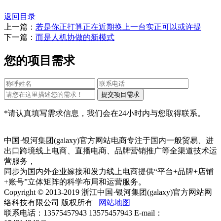
返回目录
上一篇：
若是你正打算正在近期换上一台实正可以或许提
下一篇：
而是人机协做的新模式
您的项目需求
*请认真填写需求信息，我们会在24小时内与您取得联系。
中国·银河集团(galaxy)官方网站电商专注于国内一般贸易、进
出口跨境线上电商、直播电商、品牌营销推广等全渠道技术运
营服务，
同步为国内外企业嫁接和发力线上电商提供“平台+品牌+店铺
+账号”立体矩阵的科学布局和运营服务。
Copyright © 2013-2019 浙江中国·银河集团(galaxy)官方网站网
络科技有限公司 版权所有
网站地图
联系电话：13575457943 13575457943 E-mail：