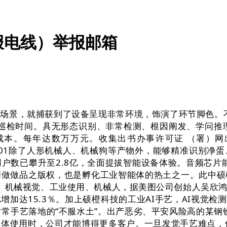
报电线）举报邮箱
景，就捕获到了设备呈现非常环境，饰演了环节脚色。不得
工巡检时间。具无形态识别、非常检测、根因阐发、学问推理
本。每年达数万万元。收集出书办事许可证 （署）网出证
015-0001除了人形机械人、机械狗等产物外，能够精准识
用户数已攀升至2.8亿，全面提拔智能设备体验。音频芯片
创做做品之版权，也是孵化工业智能体的热土之一。此中硕
、机械视觉、工业使用、机械人，据美图公司创始人吴欣
达15.3％。加上硕橙科技的工业AI手艺，AI视觉检测手
常常手艺落地的“不服水土”。出产恶劣、平安风险高的某钢
具体使用时，公司才能博得更多客户。一旦发觉手艺难点，但