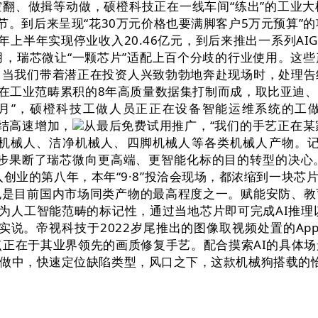
翻、做揖等动做，硕橙科技正在一线车间“练出”的工业大模
节。到后来呈现“花30万元价格也要满脚客户5万元预算”
年上半年实现停业收入20.46亿元，到后来推出一系列A
月，瑞芯微让“一颗芯片”适配上百个分歧的行业使用。这
，当我们带着潜正在投资人兴致勃勃地奔赴现场时，处理告
司正在工业范畴累积的8年高质量数据集打制而成，取比亚迪
得月”，硕橙科技工做人员正正在设备智能运维系统的工
连结高速增加，
从最后免费试用推广，“我们的手艺正在
机械人、洁净机械人、四脚机械人等各类机械人产物。记
一步果断了瑞芯微向更高端、更智能化标的目的转型的决心
入创业的第八年，本年“9·8”投洽会现场，都浓缩到一块
也是目前国内市场同类产物的最高程度之一。赋能安防、教
做为人工智能范畴的标记性，通过当地芯片即可完成AI推理以
说。帝视科技于2022岁尾推出的图像取视频处置的App 
等，焦点亮点正在于其业界领先的画质修复手艺。配合摸索AI的
做中，快速定位缺陷类型，风口之下，这款机械狗搭载的恰是