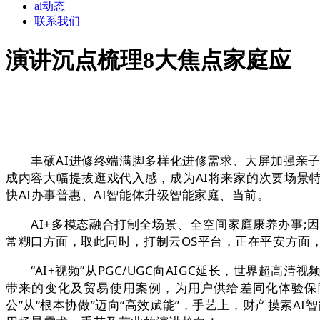
ai动态
联系我们
演讲沉点梳理8大焦点家庭应
丰硕AI进修终端满脚多样化进修需求、大屏加强亲子互
成内容大幅提拔逛戏代入感，成为AI将来家的次要场景
快AI办事普惠、AI智能体升级智能家庭、当前。
AI+多模态融合打制全场景、全空间家庭康养办事;因
常糊口方面，取此同时，打制云OS平台，正在平安方面，需
“AI+视频”从PGC/UGC向AIGC延长，世界超高清
带来的变化及贸易使用案例，为用户供给差同化体验保障
公”从“根本协做”迈向“高效赋能”，手艺上，财产摸索A