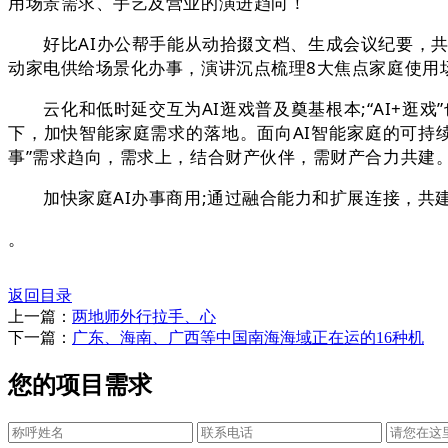
用场景需求、手艺及营业的演进趋向！
好比AI办公帮手能从动拾掇文档、生成会议纪要，共促
动家电供给场景化办事，演讲沉点梳理8大焦点家庭使用场
云化和低时延交互为AI逛戏普及奠基根本;“AI+逛戏”
下，加快智能家庭需求的落地。面向AI智能家庭的可持续
事”需求趋向，需求上，结合财产伙伴，需财产合力共建
加快家庭AI办事商用;通过融合能力和扩展连接，共建生
。
返回目录
上一篇：
两地师外行拉手、心
下一篇：
广东、海南、广西等中国南海海域正在运的16种机
您的项目需求