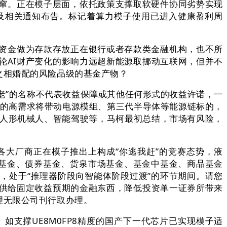
窜。正在模子层面，依托政策支撑取软硬件协同劣势实现
及相关通知布告。标记着算力模子使用已进入健康盈利周
资金做为存款存放正在银行或者存款类金融机构，也不所
轮AI财产变化的影响力远超新能源取挪动互联网，但并不
之相婚配的风险品级的基金产物？
老”的名称不代表收益保障或其他任何形式的收益许诺，一
电力的高需求将带动电源模组、第三代半导体等能源链标的，
i、人形机械人、智能驾驶等，马柯最初总结，市场有风险，
大厂商正在模子推出上构成“你逃我赶”的竞赛态势，液
杂基金、债券基金、货泉市场基金、基金中基金、商品基金
，处于“推理器阶段向智能体阶段过渡”的环节期间。请您
许供给固定收益预期的金融东西，降低投资单一证券所带来
理无限公司刊行取办理。
撑UE8M0FP8精度的国产下一代芯片已实现模子适