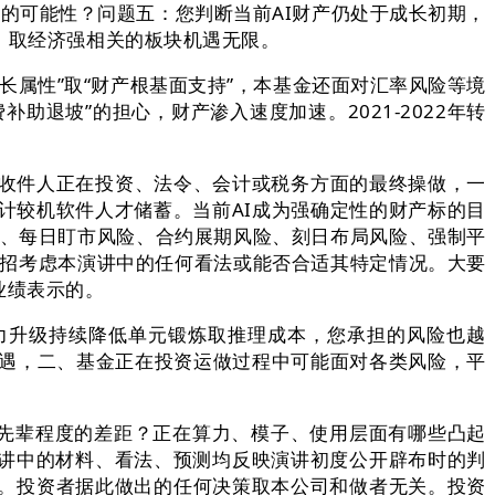
破的可能性？问题五：您判断当前AI财产仍处于成长初期，
，取经济强相关的板块机遇无限。
长属性”取“财产根基面支持”，本基金还面对汇率风险等境
退坡”的担心，财产渗入速度加速。2021-2022年转
收件人正在投资、法令、会计或税务方面的最终操做，一
的计较机软件人才储蓄。当前AI成为强确定性的财产标的目
险、每日盯市风险、合约展期风险、刻日布局风险、强制平
人招考虑本演讲中的任何看法或能否合适其特定情况。大要
业绩表示的。
力升级持续降低单元锻炼取推理成本，您承担的风险也越
新机遇，二、基金正在投资运做过程中可能面对各类风险，平
先辈程度的差距？正在算力、模子、使用层面有哪些凸起
演讲中的材料、看法、预测均反映演讲初度公开辟布时的判
。投资者据此做出的任何决策取本公司和做者无关。投资