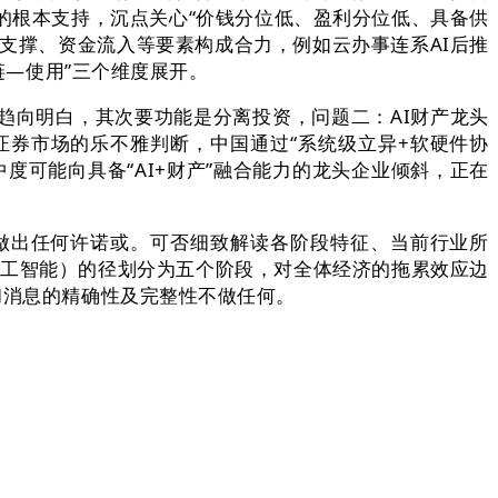
向的根本支持，沉点关心“价钱分位低、盈利分位低、具备供
支撑、资金流入等要素构成合力，例如云办事连系AI后推
链—使用”三个维度展开。
向明白，其次要功能是分离投资，问题二：AI财产龙头
券市场的乐不雅判断，中国通过“系统级立异+软硬件协
中度可能向具备“AI+财产”融合能力的龙头企业倾斜，正在
出任何许诺或。可否细致解读各阶段特征、当前行业所
用人工智能）的径划分为五个阶段，对全体经济的拖累效应边
和消息的精确性及完整性不做任何。