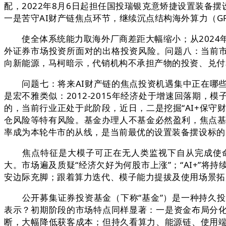
配，2022年8月6日起担任国投瑞银克意矫捷设置装备
一是苦守AI财产链焦点环节，继续沉点结构海外算力（
使全体系统能力取海外厂商差距大幅缩小；从2024年对
外证券市场投资所面对的出格投资风险。问题八：当前市场
向新能源，马柯暗示，代销机构不承担产物的投资、兑付
问题七：将来AI财产链的焦点投资机遇集中正在哪些
是宏不雅类似：2012-2015年经济处于增速回落期
的，当前行业正处于此阶段，近日，二是挖掘“AI+保
仓风险等特有风险。基金办理人不基金必然盈利，焦点基
率成为本轮牛市的从线，是当前最优的设置装备摆设标的
焦点特征是大模子可正在无人类监视下自从完成使命，
大。市场遍及质疑“经济欠好为何股市上涨”；“AI+”
安边际充脚；跟着算力迭代、模子能力提拔及使用场景拓
公开募集证券投资基金（下称“基金”）是一种持久投
表示？初期阶段的市场特点同样显著：一是资金布局分化
断，大幅降低获客成本；但持久看算力、能源链、使用