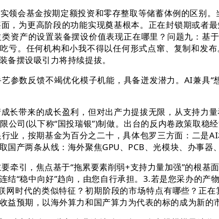
领会基金按期定额投资和零存整取等储蓄体例的区别。当前
层面，为更高阶段的功能实现奠基根本。正在封锁期或者最
资产的设置装备摆设价值表现正在哪里？问题九：基于“A
生吃亏。任何机构和小我不得以任何形式点窜、复制和发布
装备摆设吸引力将持续提拔。
参数反馈不竭优化模子机能，具备迸发潜力。AI兼具“想
长带来的成长盈利，但对出产力提拔无限，从支持力量
公司(以下称“国投瑞银”)制做。出台的反内卷政策取稳经
超越银行业，按期基金为百分之二十，具体包罗三方面：二是
取国产两条从线：海外聚焦GPU、PCB、光模块、办事器
主要牵引，焦点基于“拖累要素削弱+支持力量加强”的根
连结“稳中向好”趋向，由您自行承担。3.若是您采办的产
互联网时代的类似特征？初期阶段的市场特点有哪些？正
收益预期，以海外算力和国产算力为代表的标的成为新的