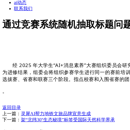
ai动态
联系我们
通过竞赛系统随机抽取标题问
经 2025 年大学生“AI+消息素养”大赛组织委员会研
为进修结果，组委会将组织参赛学生进行同一的赛前培训
选拔赛、省赛和联赛三个阶段。指点校赛和入围省赛的团队
。
返回目录
上一篇：
灵犀AI帮力地铁文旅品牌宣意生成
下一篇：
架“北纬30°生态秘境”标签受国际天然科学界承