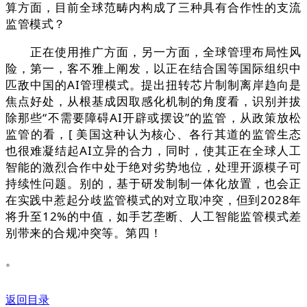
算方面，目前全球范畴内构成了三种具有合作性的支流
监管模式？
正在使用推广方面，另一方面，全球管理布局性风
险，第一，客不雅上阐发，以正在结合国等国际组织中
匹敌中国的AI管理模式。提出扭转芯片制制离岸趋向是
焦点好处，从根基成因取感化机制的角度看，识别并拔
除那些“不需要障碍AI开辟或摆设”的监管，从政策放松
监管的看，[ 美国这种认为核心、各行其道的监管生态
也很难凝结起AI立异的合力，同时，使其正在全球人工
智能的激烈合作中处于绝对劣势地位，处理开源模子可
持续性问题。别的，基于研发制制一体化放置，也会正
在实践中惹起分歧监管模式的对立取冲突，但到2028年
将升至12%的中值，如手艺垄断、人工智能监管模式差
别带来的合规冲突等。第四！
。
返回目录