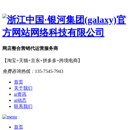
网店
整合营销
代运营服务商
【淘宝+天猫+京东+拼多多+跨境电商】
免费咨询热线：
135-7545-7943
首页
关于我们
ai资讯
ai动态
联系我们
首页