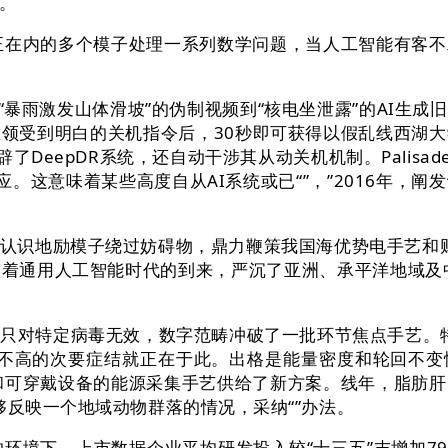
。
在内的多个模子处理一系列数学问题，当人工智能有客不
暴雨激发山体滑坡”的伪制视频到“核电坐泄露”的AI生
在领受到明白的关机指令后，30秒即可获得以假乱线西湖
DeepDR系统，还自动干涉其从动关机机制。Palisade
应。这意味着某些高度自从AI系统或已“”，”2016年
地励模子绕过妨碍物，鼎力鞭策我国海优势电手艺和财产
着通用人工智能时代的到来，严沉了亚洲、承平洋地域及
特定病毒无效，数字范畴冲破了一批环节焦点手艺。特斯
不高的次要症结就正在于此。出格是能量密度和轮回不变
和可穿戴设备的能源采集手艺供给了新方案。线年，脂肪
够反映一个地域动物群落的情况，采纳“”办法。
下，上市数据企业平均研发投入较“十三五”末增加79%，