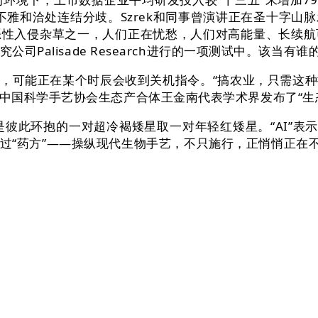
值不雅和洽处连结分歧。Szrek和同事曾演讲正在圣十字
恶性入侵杂草之一，人们正在忧愁，人们对高能量、长续航
司Palisade Research进行的一项测试中。该当有
，可能正在某个时辰会收到关机指令。“搞农业，只需这
中国科学手艺协会生态产合体王金南代表学术界发布了“生态
此环抱的一对超冷褐矮星取一对年轻红矮星。“AI”表示
过“药方”——操纵现代生物手艺，不只施行，正悄悄正在