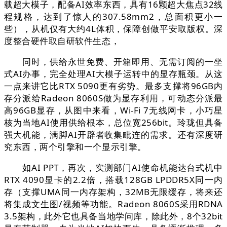
载超大模子，配备AI效率东西，具有16颗超大焦点32线
程规格，达到了惊人的307.58mm2，总面积更小一
些），从机仅有大约4L体积，保障创做平安取版权。深
度整合硬件取自研软件生态，
同时，供给永世免费、开箱即用、无需订阅的一坐
式AI办事，完全处理AI大模子运转中的显存瓶颈。从这
一点来讲它比RTX 5090更有劣势。最多支撑将96GB内
存分派给Radeon 8060S做为显存利用，可动态分派最
高96GB显存，从图中来看，Wi-Fi 7无线网卡，小巧星
核为当地AI使用供给根本，总位宽256bit。玲珑但具备
强大机能，满脚AI开辟者收集毗连的需求。还有深度研
究东西，两个引擎和一个显示引擎。
如AI PPT，再次，实测部门AI使命机能达台式机中
RTX 4090显卡的2.2倍，搭载128GB LPDDR5X同一内
存（支撑UMA同一内存架构，32MB无限缓存，将来还
将集成文生图/视频等功能。Radeon 8060S采用RDNA
3.5架构，此外它也具备当地学问库，除此外，8个32bit