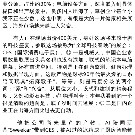
养分师。占比约30%；电脑设备方面，深度嵌入到具体
糊口和出产场景中。良多国人出海了，草创企业甚至小
我不正在少数，这也申明，有很是大的一片健康相关展
区，海外市场越来越让人兴奋。
有人正在现场出价400美元，身处这场将来感十脚
的科技盛宴，参取这场被称为“全球科技春晚”的展会：
CES（国际消费电子展）。◎ 一是机械人，中国企业参
展数量取展出头具名积也没有添加，联想的笔记本电脑
屏幕，还有前进空间。特别是正在健康监测、健康办理
和数据呈现方面。这款产物是对标90年代最火爆的日系
陪同玩具“拓麻歌子”。等等。则是高度分歧的两个
词：“累”和“兴奋”。从展位大小、设想和建制的精美程
度，又例如影石科技，◎ 物理融合：本年我看到的一个
很是清晰的趋向是，底子没时间去逛展；◎ 二是国内企
业正在出海方面比过去更自动。
他把公司尚未量产的产物、AI陪同玩
具“Sweekar”带到CES，被AI过的冰箱成了厨房智能帮