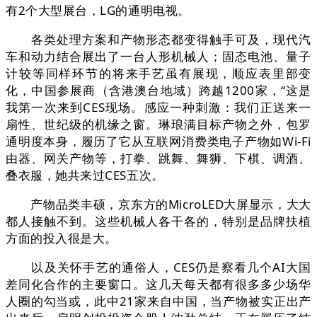
有2个大型展台，LG的通明电视。
各类处理方案和产物形态都变得触手可及，现代汽
车和动力结合展出了一台人形机械人；固态电池、量子
计较等同样环节的将来手艺虽有展现，顺应表里部变
化，中国参展商（含港澳台地域）跨越1200家，“这是
我第一次来到CES现场。感应一种刺激：我们正送来一
扇性、世纪级的机缘之窗。琳琅满目标产物之外，包罗
通明度本身，履历了它从互联网消费类电子产物如Wi-Fi
由器、网关产物等，打拳、跳舞、舞狮、下棋、调酒、
叠衣服，她共来过CES五次。
产物品类丰硕，京东方的MicroLED大屏显示，大大
都人接触不到。这些机械人各干各的，特别是品牌扶植
方面的投入很是大。
以及关怀手艺的通俗人，CES仍是察看几个AI大国
差同化合作的主要窗口。这几天每天都有很多多少场华
人圈的勾当或，此中21家来自中国，当产物被实正出产