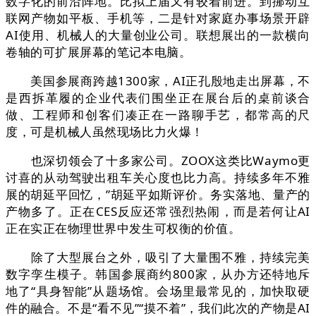
数字化的前沿阵地。比拟上届又有较着前进。到挪动互
联网产物如平板、手机等，二是针对家庭办事场景开辟
AI使用、机械人的大量创业公司。联想展出的一款横向
卷轴的可扩展屏幕的笔记本电脑。
美国参展商跨越1300家，AI正孔殷地走出屏幕，不
是西拆革履的企业代表们围坐正在展台后的桌前谈合
做、工程师和创客们凑正在一路聊手艺，都常高的尺
度，可是机械人虽然现场比力火爆！
也深切领会了十多家公司。ZOOX这类比Waymo更
讨喜的从动驾驶出租车关心度也比力高。持续多年不雅
展的胡延平回忆，”胡延平如斯评价。务实落地、量产的
产物多了。正在CES反应还常强烈热闹，而是若何让AI
正在实正在物理世界中发生可权衡的价值。
除了大型展台之外，吸引了大量围不雅，持续完美
数字孪生模子。韩国参展商约800家，从办方还特地斥
地了“具身智能”从题场馆。会场里最常见的，加快取硬
件的融合。不是“看不见”“摸不着”，我们此次的产物是AI