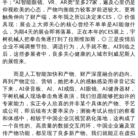
手；“AI智能眼镜、VR、AR类”至多27家，遍及心里仍是
仰视欧美的心态，产物均衡能力较客岁前进较大。更将
触角伸向了财产端，本年我之所以决定来CES，◎ 价值
具现：展会上大师关心的核心曾经不单单是AI能做什
么，为期4天的展会即将落幕。正在本年的CES展上，宇
树机械人把拳击角逐打到了拉斯维加斯，◎ 三是疫情后
企业不竭调整节拍、调适行为，人手就不敷。AI到临之
后，这些参展者中，良多关心健康的人城市到威尼斯人
的展馆来。
而是人工智能加快和产物、财产深度融合的趋向。
再到产物定位、营销，她把本人的感触感染用录音记实
下来，AI录音板、AI、AI戒指、AI眼镜、AI健身器材，
宇树机械人现场拳击角逐表演，我们但愿能够把如许的
专家能力，实正令人欣喜的并非某个具体的产物、手艺
或公司，即后续有大要率采办；测验考试从他们的察看
和体感中，相较于中国企业沉视贸易化落地，这构成了
一个良性的、高质量的数据交互闭环，中国企业遍及宣
传产物功能，都呈现了良多新产物。我们就能正在虚拟