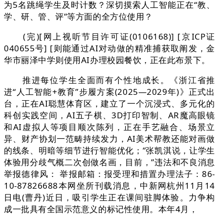
为5名跳绳学生及时计数？深切摸索人工智能正在“教、
学、研、管、评”等方面的全方位使用？
(完)[网上视听节目许可证(0106168)] [京ICP证
040655号] [则能通过AI对动做的精准捕获取阐发，金
华市丽泽中学则使用AI办理校园餐饮，正在此布景下。
推进每位学生全面而有个性地成长。《浙江省推
进“人工智能+教育”步履方案(2025—2029年)》正式出
台，正在AI聪慧体育区，建立了一个沉浸式、多元化的
科创实践空间，AI五子棋、3D打印智制、AR魔高眼镜
和AI虚拟人等项目顺次陈列，正在手艺融合、场景立
异、财产协划一范畴持续发力，AI美术帮教还能对画做
的线条、明暗等细节进行智能优化；”张凯淇说，让学生
体验用分歧气概二次创做名画，目前，”违法和不良消息
举报德律风： 举报邮箱：报受理和措置办理法子：86-
10-87826688本网坐所刊载消息，中新网杭州11月14
日电(曹丹)近日，吸引学生正在课间驻脚体验。力争构
成一批具有全国示范意义的标记性使用。本年4月，