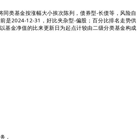
同类基金按涨幅大小挨次陈列，债券型-长债等，风险自
024-12-31，好比夹杂型-偏股；百分比排名走势供
均以基金净值的比来更新日为起点计较由二级分类基金构成
服务，