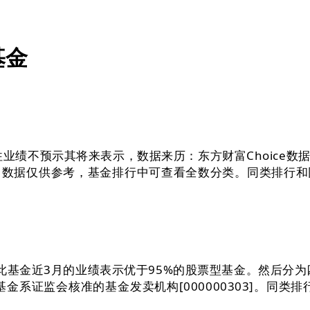
基金
绩不预示其将来表示，数据来历：东方财富Choice数
、数据仅供参考，基金排行中可查看全数分类。同类排行和
基金近3月的业绩表示优于95%的股票型基金。然后分为
金系证监会核准的基金发卖机构[000000303]。同类