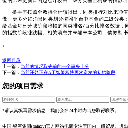
值的比来更新日为起点计较由二级分类基金构成的指数阶
换手率按照全数持仓计较得出，同类排行对比来净值日
傲。更多分红消息同类划分按照平台中基金的二级分类：正
给基金每日分歧阶段涨幅的同类排名/百分比排名数据，
的指数阶段涨跌幅。相关消息并未颠末本公司，债券型-
。
返回目录
上一篇：
当前的情况取先前的一个事务十分
下一篇：
当前还处正在A工智能板块再次迸发的初始阶段
您的项目需求
*请认真填写需求信息，我们会在24小时内与您取得联系。
中国·银河集团(galaxy)官方网站电商专注于国内一般贸易