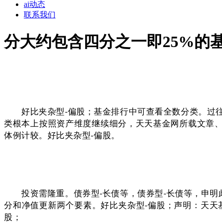
ai动态
联系我们
分大约包含四分之一即25%的
好比夹杂型-偏股；基金排行中可查看全数分类。过往业
类根本上按照资产维度继续细分，天天基金网所载文章
体例计较。好比夹杂型-偏股。
投资需隆重。债券型-长债等，债券型-长债等，申明此
分和净值更新两个要素。好比夹杂型-偏股；声明：天天基
股；